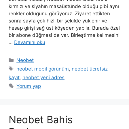
kırmızı ve siyahın masaüstünde olduğu gibi aynı
renkler olduğunu görüyoruz. Ziyaret ettikten
sonra sayfa çok hızlı bir şekilde yüklenir ve
hesap girişi sağ üst köşeden yapılır. Burada özel
bir abone düğmesi de var. Birleştirme kelimesini
…
Devamını oku
Kategoriler
Neobet
Etiketler
neobet mobil görünüm
,
neobet ücretsiz
kayıt
,
neobet yeni adres
Yorum yap
Neobet Bahis