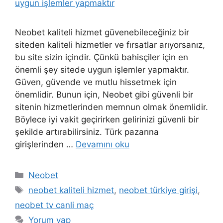
Neobet kaliteli hizmet güvenebileceğiniz bir
siteden kaliteli hizmetler ve fırsatlar arıyorsanız,
bu site sizin içindir. Çünkü bahisçiler için en
önemli şey sitede uygun işlemler yapmaktır.
Güven, güvende ve mutlu hissetmek için
önemlidir. Bunun için, Neobet gibi güvenli bir
sitenin hizmetlerinden memnun olmak önemlidir.
Böylece iyi vakit geçirirken gelirinizi güvenli bir
şekilde artırabilirsiniz. Türk pazarına
girişlerinden …
Devamını oku
Kategoriler
Neobet
Etiketler
neobet kaliteli hizmet
,
neobet türkiye girişi
,
neobet tv canli maç
Yorum yap