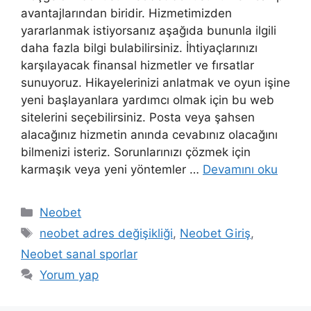
avantajlarından biridir. Hizmetimizden
yararlanmak istiyorsanız aşağıda bununla ilgili
daha fazla bilgi bulabilirsiniz. İhtiyaçlarınızı
karşılayacak finansal hizmetler ve fırsatlar
sunuyoruz. Hikayelerinizi anlatmak ve oyun işine
yeni başlayanlara yardımcı olmak için bu web
sitelerini seçebilirsiniz. Posta veya şahsen
alacağınız hizmetin anında cevabınız olacağını
bilmenizi isteriz. Sorunlarınızı çözmek için
karmaşık veya yeni yöntemler …
Devamını oku
Kategoriler
Neobet
Etiketler
neobet adres değişikliği
,
Neobet Giriş
,
Neobet sanal sporlar
Yorum yap