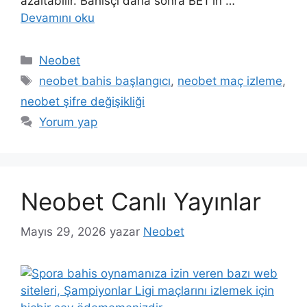
azaltabilir. Bahisçi daha sonra BET’in …
Devamını oku
Kategoriler
Neobet
Etiketler
neobet bahis başlangıcı
,
neobet maç izleme
,
neobet şifre değişikliği
Yorum yap
Neobet Canlı Yayınlar
Mayıs 29, 2026
yazar
Neobet