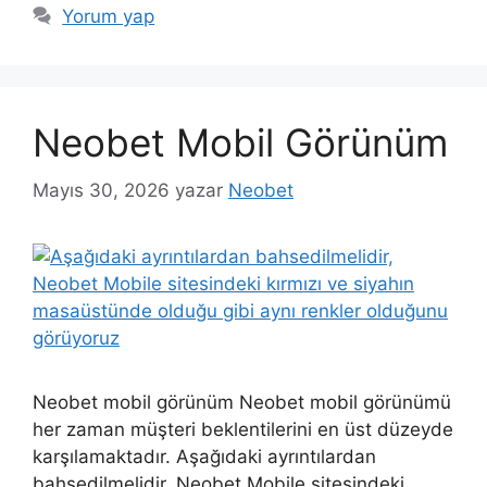
Yorum yap
Neobet Mobil Görünüm
Mayıs 30, 2026
yazar
Neobet
Neobet mobil görünüm Neobet mobil görünümü
her zaman müşteri beklentilerini en üst düzeyde
karşılamaktadır. Aşağıdaki ayrıntılardan
bahsedilmelidir, Neobet Mobile sitesindeki