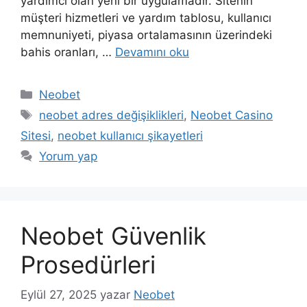
yardımcı olan yeni bir uygulamadır. Sitenin
müşteri hizmetleri ve yardım tablosu, kullanıcı
memnuniyeti, piyasa ortalamasının üzerindeki
bahis oranları, …
Devamını oku
Kategoriler
Neobet
Etiketler
neobet adres değişiklikleri
,
Neobet Casino
Sitesi
,
neobet kullanıcı şikayetleri
Yorum yap
Neobet Güvenlik
Prosedürleri
Eylül 27, 2025
yazar
Neobet