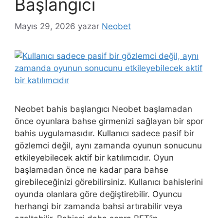
Başlangıcı
Mayıs 29, 2026
yazar
Neobet
Neobet bahis başlangıcı Neobet başlamadan
önce oyunlara bahse girmenizi sağlayan bir spor
bahis uygulamasıdır. Kullanıcı sadece pasif bir
gözlemci değil, aynı zamanda oyunun sonucunu
etkileyebilecek aktif bir katılımcıdır. Oyun
başlamadan önce ne kadar para bahse
girebileceğinizi görebilirsiniz. Kullanıcı bahislerini
oyunda olanlara göre değiştirebilir. Oyuncu
herhangi bir zamanda bahsi artırabilir veya