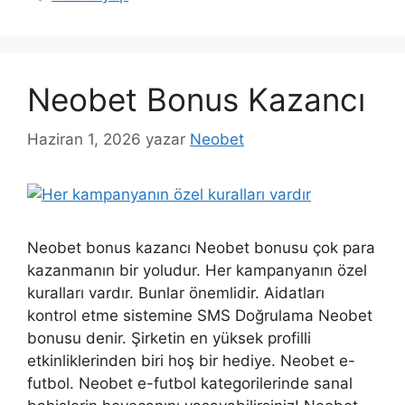
Neobet Bonus Kazancı
Haziran 1, 2026
yazar
Neobet
Neobet bonus kazancı Neobet bonusu çok para
kazanmanın bir yoludur. Her kampanyanın özel
kuralları vardır. Bunlar önemlidir. Aidatları
kontrol etme sistemine SMS Doğrulama Neobet
bonusu denir. Şirketin en yüksek profilli
etkinliklerinden biri hoş bir hediye. Neobet e-
futbol. Neobet e-futbol kategorilerinde sanal