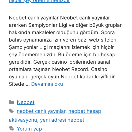
Neobet canlı yayınlar Neobet canlı yayınlar
ararken Şampiyonlar Ligi ve diğer büyük gruplar
hakkında makaleler olduğunu gördüm. Spora
bahis oynamanıza izin veren bazı web siteleri,
Şampiyonlar Ligi maçlarını izlemek için hiçbir
şey ödememenizdir. Bu ödeme için bir hesap
gereklidir. Gerçek casino lobilerinden sanal
ortamlara taşınan Neobet Record. Casino
oyunları, gerçek oyun Neobet kadar keyiflidir.
Sitede …
Devamını oku
Kategoriler
Neobet
Etiketler
neobet canlı yayınlar
,
neobet hesap
aktivasyonu
,
yeni adresi neobet
Yorum yap