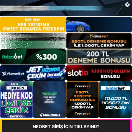
×
NEOBET GİRİŞ İÇİN TIKLAYINIZ!