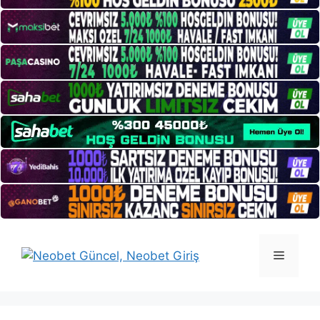
İçeriğe
atla
Menü