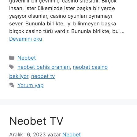
güvenilir bir çevrimiçi casino sitesidir. Birçok
insan, ister ülkemizde ister başka bir yerde
yaşıyor olsunlar, casino oyunları oynamayı
sever. Bununla birlikte, iyi bilinmeyen başka
birçok casino türü vardır. Bununla birlikte, bu …
Devamını oku
Kategoriler
Neobet
Etiketler
neobet bahis oranları
,
neobet casino
bekliyor
,
neobet tv
Yorum yap
Neobet TV
Aralık 16, 2023
yazar
Neobet