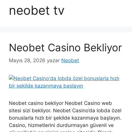
neobet tv
Neobet Casino Bekliyor
Mayıs 28, 2026
yazar
Neobet
Neobet casino bekliyor Neobet Casino web
sitesi sizi bekliyor. Neobet Casino’da lobda özel
bonuslarla hızlı bir şekilde kazanmaya başlayın.
Casino, hizmetlerini durdurmayan güvenli ve