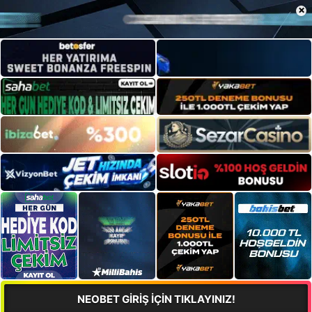
×
NEOBET GİRİŞ İÇİN TIKLAYINIZ!