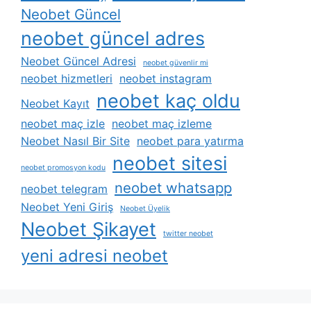
Neobet Güncel
neobet güncel adres
Neobet Güncel Adresi
neobet güvenlir mi
neobet hizmetleri
neobet instagram
neobet kaç oldu
Neobet Kayıt
neobet maç izle
neobet maç izleme
Neobet Nasıl Bir Site
neobet para yatırma
neobet sitesi
neobet promosyon kodu
neobet whatsapp
neobet telegram
Neobet Yeni Giriş
Neobet Üyelik
Neobet Şikayet
twitter neobet
yeni adresi neobet