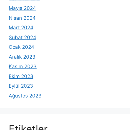
Mayıs 2024
Nisan 2024
Mart 2024
Şubat 2024
Ocak 2024
Aralık 2023
Kasım 2023
Ekim 2023
Eylül 2023
Ağustos 2023
Etiketler