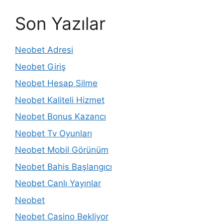
Son Yazılar
Neobet Adresi
Neobet Giriş
Neobet Hesap Silme
Neobet Kaliteli Hizmet
Neobet Bonus Kazancı
Neobet Tv Oyunları
Neobet Mobil Görünüm
Neobet Bahis Başlangıcı
Neobet Canlı Yayınlar
Neobet
Neobet Casino Bekliyor