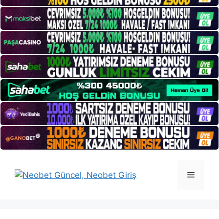
İçeriğe
atla
Menü