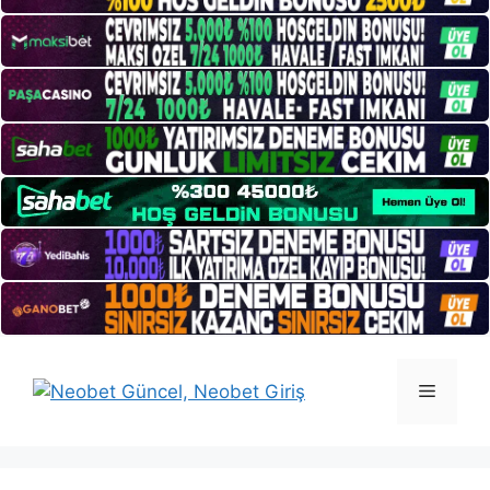
İçeriğe
atla
Menü