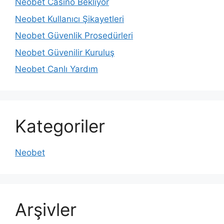
Neobet Casino Bekliyor
Neobet Kullanıcı Şikayetleri
Neobet Güvenlik Prosedürleri
Neobet Güvenilir Kuruluş
Neobet Canlı Yardım
Kategoriler
Neobet
Arşivler