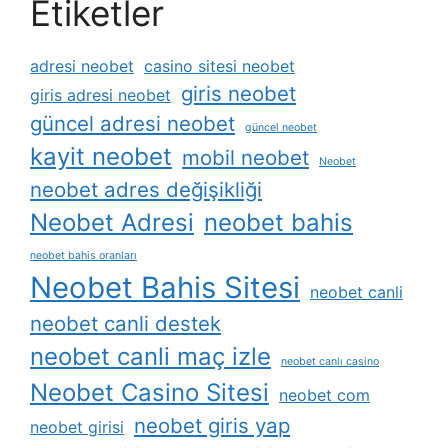
Etiketler
adresi neobet
casino sitesi neobet
giris neobet
giris adresi neobet
güncel adresi neobet
güncel neobet
kayit neobet
mobil neobet
Neobet
neobet adres değişikliği
Neobet Adresi
neobet bahis
neobet bahis oranları
Neobet Bahis Sitesi
neobet canli
neobet canli destek
neobet canli maç izle
neobet canlı casino
Neobet Casino Sitesi
neobet com
neobet giris yap
neobet girisi