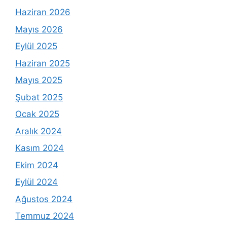
Haziran 2026
Mayıs 2026
Eylül 2025
Haziran 2025
Mayıs 2025
Şubat 2025
Ocak 2025
Aralık 2024
Kasım 2024
Ekim 2024
Eylül 2024
Ağustos 2024
Temmuz 2024