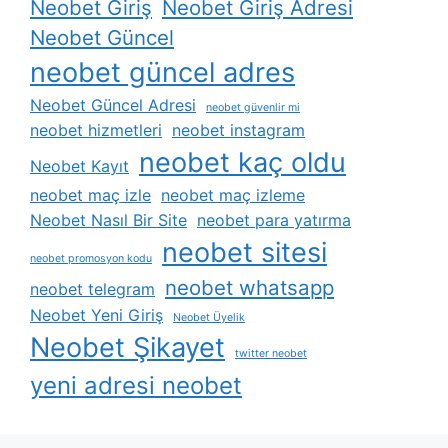
Neobet Giriş
Neobet Giriş Adresi
Neobet Güncel
neobet güncel adres
Neobet Güncel Adresi
neobet güvenlir mi
neobet hizmetleri
neobet instagram
neobet kaç oldu
Neobet Kayıt
neobet maç izle
neobet maç izleme
Neobet Nasıl Bir Site
neobet para yatırma
neobet sitesi
neobet promosyon kodu
neobet whatsapp
neobet telegram
Neobet Yeni Giriş
Neobet Üyelik
Neobet Şikayet
twitter neobet
yeni adresi neobet