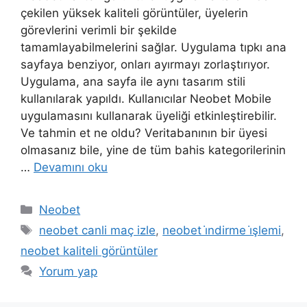
çekilen yüksek kaliteli görüntüler, üyelerin
görevlerini verimli bir şekilde
tamamlayabilmelerini sağlar. Uygulama tıpkı ana
sayfaya benziyor, onları ayırmayı zorlaştırıyor.
Uygulama, ana sayfa ile aynı tasarım stili
kullanılarak yapıldı. Kullanıcılar Neobet Mobile
uygulamasını kullanarak üyeliği etkinleştirebilir.
Ve tahmin et ne oldu? Veritabanının bir üyesi
olmasanız bile, yine de tüm bahis kategorilerinin
…
Devamını oku
Kategoriler
Neobet
Etiketler
neobet canli maç izle
,
neobet i̇ndirme i̇şlemi
,
neobet kaliteli görüntüler
Yorum yap