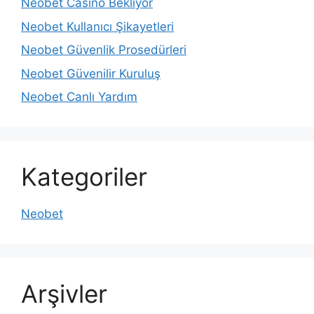
Neobet Casino Bekliyor
Neobet Kullanıcı Şikayetleri
Neobet Güvenlik Prosedürleri
Neobet Güvenilir Kuruluş
Neobet Canlı Yardım
Kategoriler
Neobet
Arşivler