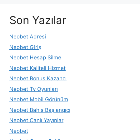
Son Yazılar
Neobet Adresi
Neobet Giriş
Neobet Hesap Silme
Neobet Kaliteli Hizmet
Neobet Bonus Kazancı
Neobet Tv Oyunları
Neobet Mobil Görünüm
Neobet Bahis Başlangıcı
Neobet Canlı Yayınlar
Neobet