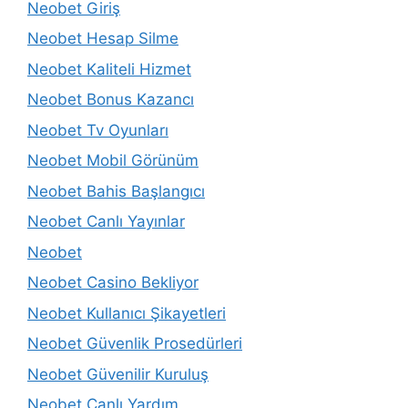
Neobet Giriş
Neobet Hesap Silme
Neobet Kaliteli Hizmet
Neobet Bonus Kazancı
Neobet Tv Oyunları
Neobet Mobil Görünüm
Neobet Bahis Başlangıcı
Neobet Canlı Yayınlar
Neobet
Neobet Casino Bekliyor
Neobet Kullanıcı Şikayetleri
Neobet Güvenlik Prosedürleri
Neobet Güvenilir Kuruluş
Neobet Canlı Yardım