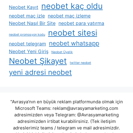
neobet kaç oldu
Neobet Kayıt
neobet maç izle
neobet maç izleme
Neobet Nasıl Bir Site
neobet para yatırma
neobet sitesi
neobet promosyon kodu
neobet whatsapp
neobet telegram
Neobet Yeni Giriş
Neobet Üyelik
Neobet Şikayet
twitter neobet
yeni adresi neobet
"Avrasya'nın en büyük reklam platformunda olmak için
Microsoft Teams:
reklam@avrasyamarketing.com
adresimizden veya Telegram: @Avrasyamarketing
adresimizden irtibat kurabilirsiniz. (Tek iletişim
adreslerimiz teams / telegram ve mail adresimizdir.