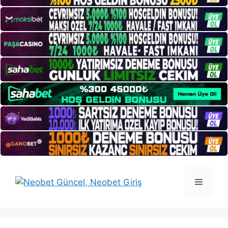
İçeriğe
atla
Menü