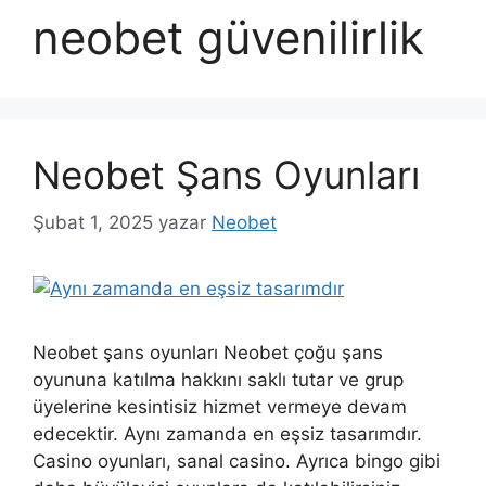
neobet güvenilirlik
Neobet Şans Oyunları
Şubat 1, 2025
yazar
Neobet
Neobet şans oyunları Neobet çoğu şans
oyununa katılma hakkını saklı tutar ve grup
üyelerine kesintisiz hizmet vermeye devam
edecektir. Aynı zamanda en eşsiz tasarımdır.
Casino oyunları, sanal casino. Ayrıca bingo gibi