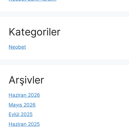
Kategoriler
Neobet
Arşivler
Haziran 2026
Mayıs 2026
Eylül 2025
Haziran 2025