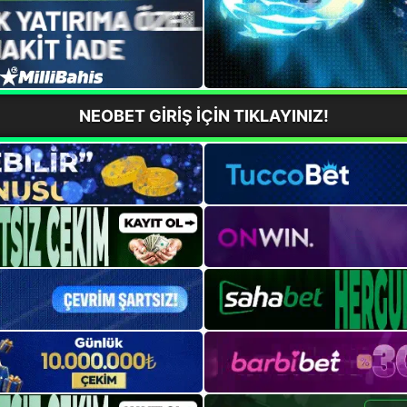
NEOBET GİRİŞ İÇİN TIKLAYINIZ!