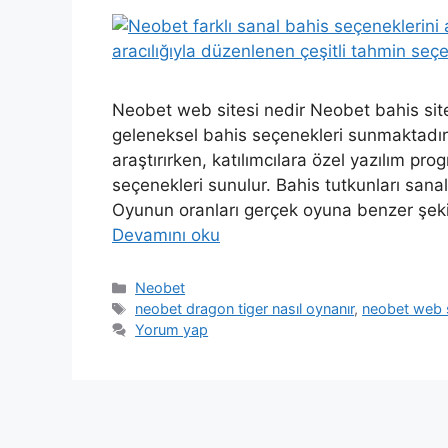
Neobet web sitesi nedir Neobet bahis sites
geleneksel bahis seçenekleri sunmaktadır.
araştırırken, katılımcılara özel yazılım pro
seçenekleri sunulur. Bahis tutkunları sanal
Oyunun oranları gerçek oyuna benzer şekild
Devamını oku
Kategoriler
Neobet
Etiketler
neobet dragon tiger nasıl oynanır
,
neobet web s
Yorum yap