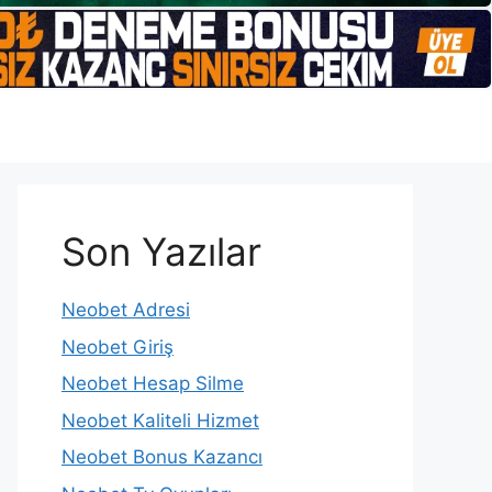
Son Yazılar
Neobet Adresi
Neobet Giriş
Neobet Hesap Silme
Neobet Kaliteli Hizmet
Neobet Bonus Kazancı