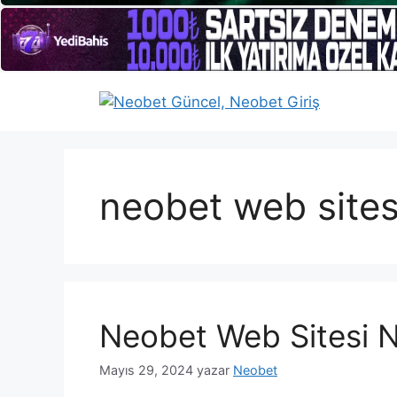
İçeriğe
atla
neobet web sites
Neobet Web Sitesi N
Mayıs 29, 2024
yazar
Neobet