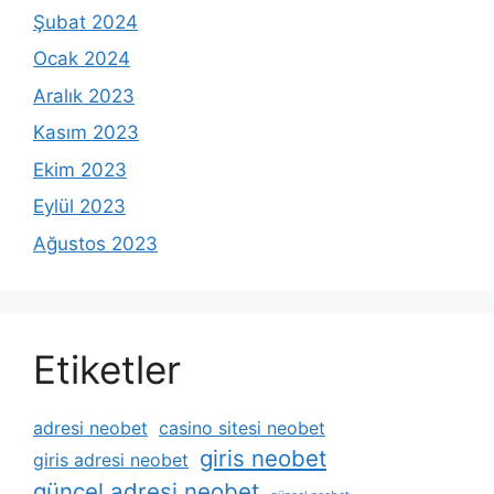
Şubat 2024
Ocak 2024
Aralık 2023
Kasım 2023
Ekim 2023
Eylül 2023
Ağustos 2023
Etiketler
adresi neobet
casino sitesi neobet
giris neobet
giris adresi neobet
güncel adresi neobet