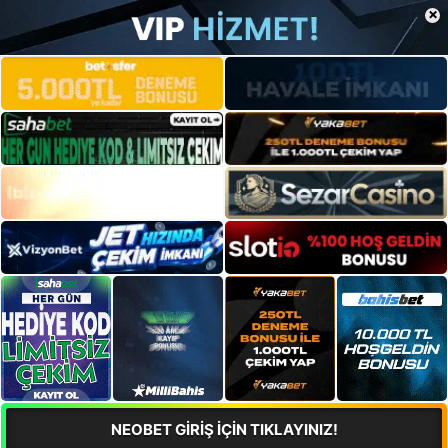
×
NEOBET GİRİŞ İÇİN TIKLAYINIZ!