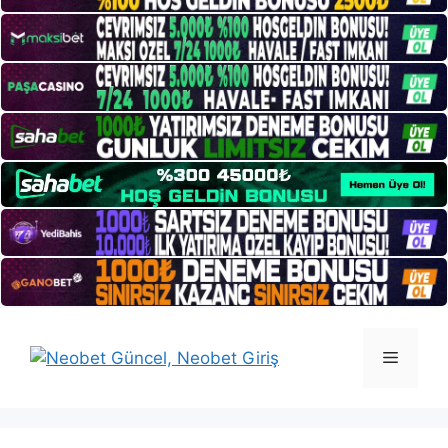
İçeriğe
atla
Menü