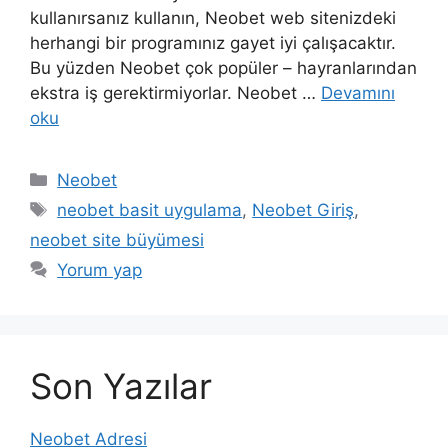
kullanırsanız kullanın, Neobet web sitenizdeki
herhangi bir programınız gayet iyi çalışacaktır.
Bu yüzden Neobet çok popüler – hayranlarından
ekstra iş gerektirmiyorlar. Neobet …
Devamını
oku
Kategoriler
Neobet
Etiketler
neobet basit uygulama
,
Neobet Giriş
,
neobet site büyümesi
Yorum yap
Son Yazılar
Neobet Adresi