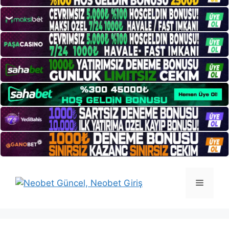
İçeriğe
atla
Menü