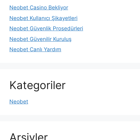
Neobet Casino Bekliyor
Neobet Kullanıcı Şikayetleri
Neobet Güvenlik Prosedürleri
Neobet Güvenilir Kuruluş
Neobet Canlı Yardım
Kategoriler
Neobet
Arşivler