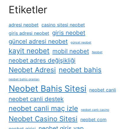
Etiketler
adresi neobet
casino sitesi neobet
giris neobet
giris adresi neobet
güncel adresi neobet
güncel neobet
kayit neobet
mobil neobet
Neobet
neobet adres değişikliği
Neobet Adresi
neobet bahis
neobet bahis oranları
Neobet Bahis Sitesi
neobet canli
neobet canli destek
neobet canli maç izle
neobet canlı casino
Neobet Casino Sitesi
neobet com
neobet giris yap
neobet girisi