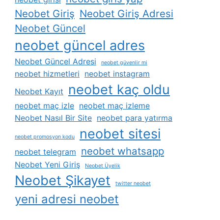
Neobet Giriş
Neobet Giriş Adresi
Neobet Güncel
neobet güncel adres
Neobet Güncel Adresi
neobet güvenlir mi
neobet hizmetleri
neobet instagram
neobet kaç oldu
Neobet Kayıt
neobet maç izle
neobet maç izleme
Neobet Nasıl Bir Site
neobet para yatırma
neobet sitesi
neobet promosyon kodu
neobet whatsapp
neobet telegram
Neobet Yeni Giriş
Neobet Üyelik
Neobet Şikayet
twitter neobet
yeni adresi neobet