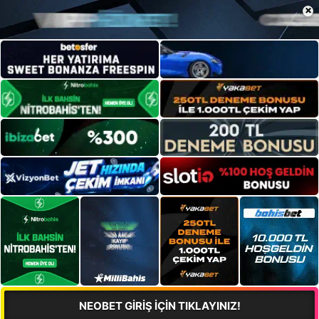
×
NEOBET GİRİŞ İÇİN TIKLAYINIZ!