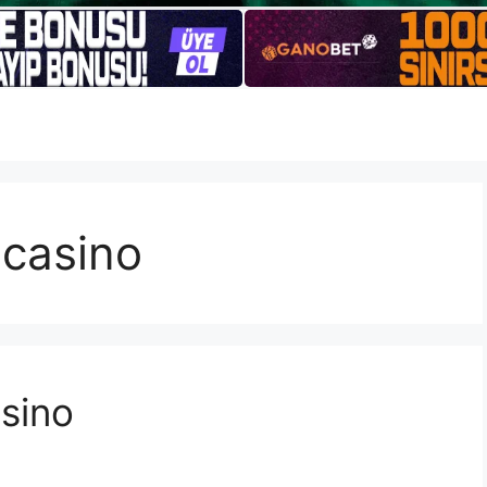
 casino
sino