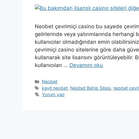
Neobet çevrimiçi casino bu sayede çevrimiçi
gelirlerinde veya yatırımlarında herhangi
kullanıcılar olmadığından emin olabilirsiniz
çevrimiçi casino sitelerine göre daha güvenil
kullanarak site lisansını görüntüleyebilir.
kullanıcıları …
Devamını oku
Kategoriler
Neobet
Etiketler
kayit neobet
,
Neobet Bahis Sitesi
,
neobet çevri
Yorum yap