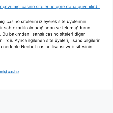
 casino sitelerini izleyerek site üyelerinin
 bir sahtekarlık olmadığından ve tek mağdurun
. Bu bakımdan lisanslı casino siteleri diğer
irdir. Ayrıca ilgilenen site üyeleri, lisans bilgilerini
 Bu nedenle Neobet casino lisansı web sitesinin
miçi casino