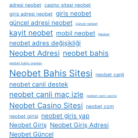
adresi neobet
casino sitesi neobet
giris neobet
giris adresi neobet
güncel adresi neobet
güncel neobet
kayit neobet
mobil neobet
Neobet
neobet adres değişikliği
Neobet Adresi
neobet bahis
neobet bahis oranları
Neobet Bahis Sitesi
neobet canli
neobet canli destek
neobet canli maç izle
neobet canlı casino
Neobet Casino Sitesi
neobet com
neobet giris yap
neobet girisi
Neobet Giriş
Neobet Giriş Adresi
Neobet Güncel