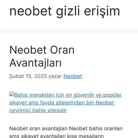
neobet gizli erişim
Neobet Oran
Avantajları
Şubat 15, 2025
yazar
Neobet
Neobet oran avantajları Neobet bahis oranları
sms şikayet avantajları kısa mesajların