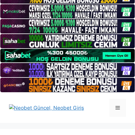
İçeriğe
atla
Menü