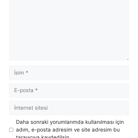
İsim
E-
posta
İnternet
sitesi
Daha sonraki yorumlarımda kullanılması için
adım, e-posta adresim ve site adresim bu
tarayıcıya kaydedilsin.