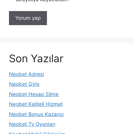
Son Yazılar
Neobet Adresi
Neobet Giriş
Neobet Hesap Silme
Neobet Kaliteli Hizmet
Neobet Bonus Kazancı
Neobet Tv Oyunları