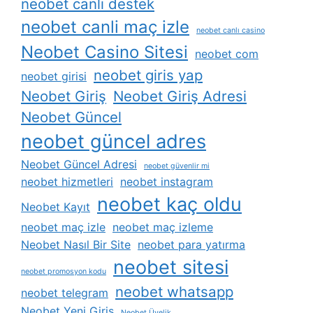
neobet canli destek
neobet canli maç izle
neobet canlı casino
Neobet Casino Sitesi
neobet com
neobet giris yap
neobet girisi
Neobet Giriş
Neobet Giriş Adresi
Neobet Güncel
neobet güncel adres
Neobet Güncel Adresi
neobet güvenlir mi
neobet hizmetleri
neobet instagram
neobet kaç oldu
Neobet Kayıt
neobet maç izle
neobet maç izleme
Neobet Nasıl Bir Site
neobet para yatırma
neobet sitesi
neobet promosyon kodu
neobet whatsapp
neobet telegram
Neobet Yeni Giriş
Neobet Üyelik