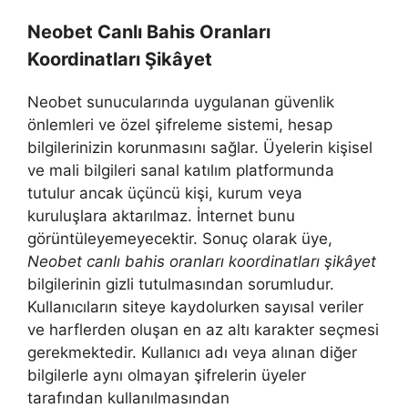
Neobet Canlı Bahis Oranları
Koordinatları Şikâyet
Neobet sunucularında uygulanan güvenlik
önlemleri ve özel şifreleme sistemi, hesap
bilgilerinizin korunmasını sağlar. Üyelerin kişisel
ve mali bilgileri sanal katılım platformunda
tutulur ancak üçüncü kişi, kurum veya
kuruluşlara aktarılmaz. İnternet bunu
görüntüleyemeyecektir. Sonuç olarak üye,
Neobet canlı bahis oranları koordinatları şikâyet
bilgilerinin gizli tutulmasından sorumludur.
Kullanıcıların siteye kaydolurken sayısal veriler
ve harflerden oluşan en az altı karakter seçmesi
gerekmektedir. Kullanıcı adı veya alınan diğer
bilgilerle aynı olmayan şifrelerin üyeler
tarafından kullanılmasından