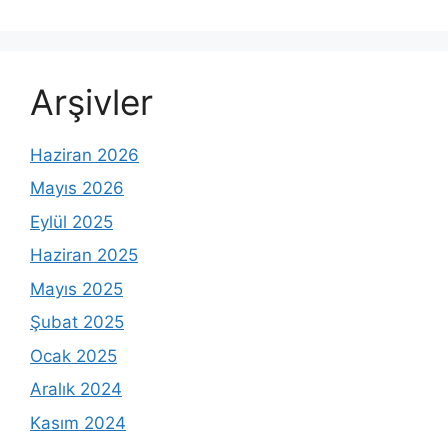
Arşivler
Haziran 2026
Mayıs 2026
Eylül 2025
Haziran 2025
Mayıs 2025
Şubat 2025
Ocak 2025
Aralık 2024
Kasım 2024