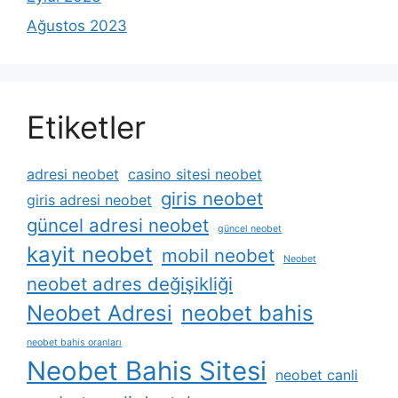
Ağustos 2023
Etiketler
adresi neobet
casino sitesi neobet
giris neobet
giris adresi neobet
güncel adresi neobet
güncel neobet
kayit neobet
mobil neobet
Neobet
neobet adres değişikliği
Neobet Adresi
neobet bahis
neobet bahis oranları
Neobet Bahis Sitesi
neobet canli