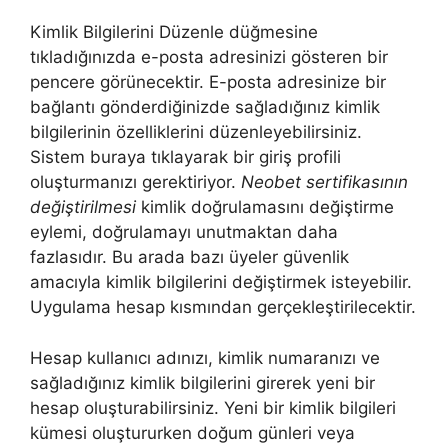
Kimlik Bilgilerini Düzenle düğmesine
tıkladığınızda e-posta adresinizi gösteren bir
pencere görünecektir. E-posta adresinize bir
bağlantı gönderdiğinizde sağladığınız kimlik
bilgilerinin özelliklerini düzenleyebilirsiniz.
Sistem buraya tıklayarak bir giriş profili
oluşturmanızı gerektiriyor.
Neobet sertifikasının
değiştirilmesi
kimlik doğrulamasını değiştirme
eylemi, doğrulamayı unutmaktan daha
fazlasıdır. Bu arada bazı üyeler güvenlik
amacıyla kimlik bilgilerini değiştirmek isteyebilir.
Uygulama hesap kısmından gerçekleştirilecektir.
Hesap kullanıcı adınızı, kimlik numaranızı ve
sağladığınız kimlik bilgilerini girerek yeni bir
hesap oluşturabilirsiniz. Yeni bir kimlik bilgileri
kümesi oluştururken doğum günleri veya