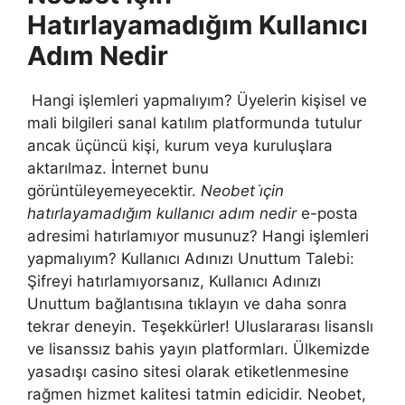
Hatırlayamadığım Kullanıcı
Adım Nedir
Hangi işlemleri yapmalıyım? Üyelerin kişisel ve
mali bilgileri sanal katılım platformunda tutulur
ancak üçüncü kişi, kurum veya kuruluşlara
aktarılmaz. İnternet bunu
görüntüleyemeyecektir.
Neobet i̇çin
hatırlayamadığım kullanıcı adım nedir
e-posta
adresimi hatırlamıyor musunuz? Hangi işlemleri
yapmalıyım? Kullanıcı Adınızı Unuttum Talebi:
Şifreyi hatırlamıyorsanız, Kullanıcı Adınızı
Unuttum bağlantısına tıklayın ve daha sonra
tekrar deneyin. Teşekkürler! Uluslararası lisanslı
ve lisanssız bahis yayın platformları. Ülkemizde
yasadışı casino sitesi olarak etiketlenmesine
rağmen hizmet kalitesi tatmin edicidir. Neobet,