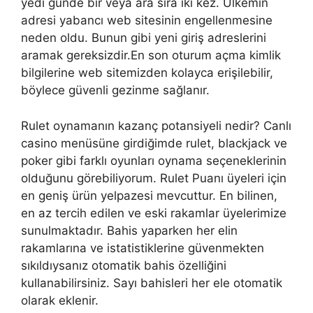
yedi günde bir veya ara sıra iki kez. Ülkemin
adresi yabancı web sitesinin engellenmesine
neden oldu. Bunun gibi yeni giriş adreslerini
aramak gereksizdir.En son oturum açma kimlik
bilgilerine web sitemizden kolayca erişilebilir,
böylece güvenli gezinme sağlanır.
Rulet oynamanın kazanç potansiyeli nedir? Canlı
casino menüsüne girdiğimde rulet, blackjack ve
poker gibi farklı oyunları oynama seçeneklerinin
olduğunu görebiliyorum. Rulet Puanı üyeleri için
en geniş ürün yelpazesi mevcuttur. En bilinen,
en az tercih edilen ve eski rakamlar üyelerimize
sunulmaktadır. Bahis yaparken her elin
rakamlarına ve istatistiklerine güvenmekten
sıkıldıysanız otomatik bahis özelliğini
kullanabilirsiniz. Sayı bahisleri her ele otomatik
olarak eklenir.