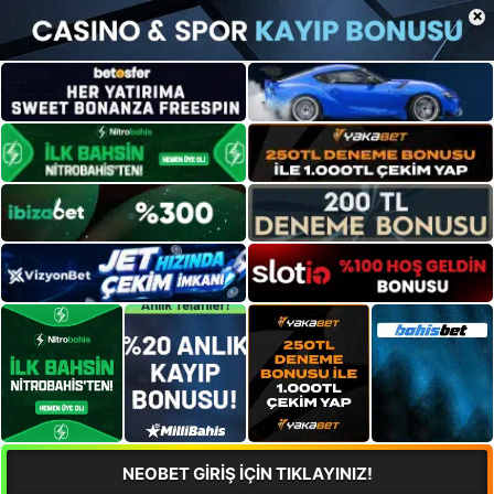
×
NEOBET GİRİŞ İÇİN TIKLAYINIZ!