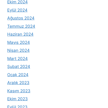
Ekim 2024
Eylül 2024
Ağustos 2024
Temmuz 2024
Haziran 2024
Mayıs 2024
Nisan 2024
Mart 2024
Şubat 2024
Ocak 2024
Aralık 2023
Kasım 2023
Ekim 2023
Eylül 2023