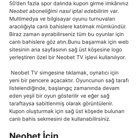
50’den fazla spor dalında kupon girme imkânınız
Neobet aboneliğimi nasıl i̇ptal edebilirim
var.
Multimedya ve bilgisayar oyunu turnuvaları
aracılığıyla canlı bahislere katılmak mümkündür.
Biraz zaman ayırabilirseniz tüm bu oyunlar için
canlı bahislere göz atın.Bunu başarmak için web
sitesinin ana sayfasının sağ üst köşesine logo
yerleştiren özel bir Neobet TV işlevi kullanılıyor.
Neobet TV simgesine tıklamak, oynatıcı için
yeni bir pencere açacaktır. Oyuncunun sağ tarafı
listelendiğinde, başlangıç ​​zamanında devam
eden yeşil bir oyun gösterilir ve eğer sağ
taraftaysa sabitlenmiş olarak görüntülenir.
Kupon oluşturmak için sağ üst köşede bulunan
canlı bahis sekmesini de kullanabilirsiniz.
Neobet İçin