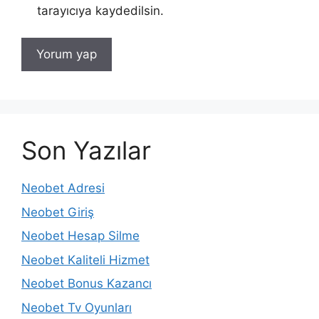
tarayıcıya kaydedilsin.
Son Yazılar
Neobet Adresi
Neobet Giriş
Neobet Hesap Silme
Neobet Kaliteli Hizmet
Neobet Bonus Kazancı
Neobet Tv Oyunları