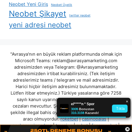
Neobet Yeni Giriş
Neobet Üyelik
Neobet Şikayet
twitter neobet
yeni adresi neobet
"Avrasya'nın en büyük reklam platformunda olmak için
Microsoft Teams:
reklam@avrasyamarketing.com
adresimizden veya Telegram: @Avrasyamarketing
adresimizden irtibat kurabilirsiniz. (Tek iletişim
adreslerimiz teams / telegram ve mail adresimizdir.
Harici hiçbir iletişim adresimiz bulunmamaktadır.
Lütfen itibar etmeyiniz.) Türkiye yasalarına göre 7258
sayılı kanun uyarınca yasa dışı bahis oynamanın
cezaları mevcuttur. Şu an bulunduğunuz site hiç bir
şekilde illegal bahis oyunları oynatmıyor ve oynamaya
aracı olmuyordur.
roketbet
|
casinopalas
|
pashagamingadres
|
trcasino
|
axbet
|
fenomenbet
|
×
bymaske
|
kingbetting
"