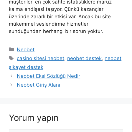
müşterileri en çok sahte istatistiklere maruz
kalma endişesi taşıyor. Çünkü kazançlar
üzerinde zararlı bir etkisi var. Ancak bu site
mükemmel seslendirme hizmetleri
sunduğundan herhangi bir sorun yoktur.
Kategoriler
Neobet
Etiketler
casino sitesi neobet
,
neobet destek
,
neobet
şikayet destek
Neobet Ekşi Sözlüğü Nedir
Neobet Giriş Alanı
Yorum yapın