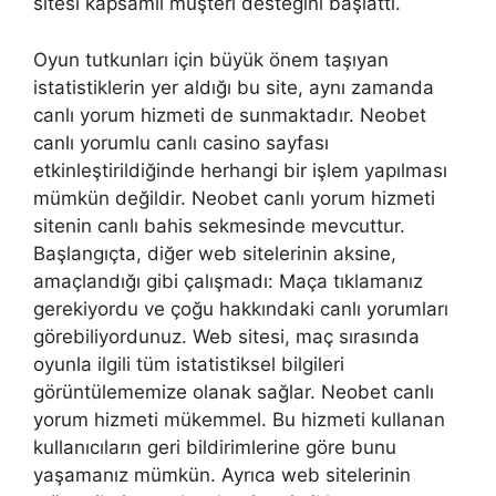
sitesi kapsamlı müşteri desteğini başlattı.
Oyun tutkunları için büyük önem taşıyan
istatistiklerin yer aldığı bu site, aynı zamanda
canlı yorum hizmeti de sunmaktadır. Neobet
canlı yorumlu canlı casino sayfası
etkinleştirildiğinde herhangi bir işlem yapılması
mümkün değildir. Neobet canlı yorum hizmeti
sitenin canlı bahis sekmesinde mevcuttur.
Başlangıçta, diğer web sitelerinin aksine,
amaçlandığı gibi çalışmadı: Maça tıklamanız
gerekiyordu ve çoğu hakkındaki canlı yorumları
görebiliyordunuz. Web sitesi, maç sırasında
oyunla ilgili tüm istatistiksel bilgileri
görüntülememize olanak sağlar. Neobet canlı
yorum hizmeti mükemmel. Bu hizmeti kullanan
kullanıcıların geri bildirimlerine göre bunu
yaşamanız mümkün. Ayrıca web sitelerinin