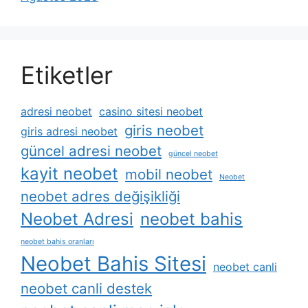
Etiketler
adresi neobet
casino sitesi neobet
giris neobet
giris adresi neobet
güncel adresi neobet
güncel neobet
kayit neobet
mobil neobet
Neobet
neobet adres değişikliği
Neobet Adresi
neobet bahis
neobet bahis oranları
Neobet Bahis Sitesi
neobet canli
neobet canli destek