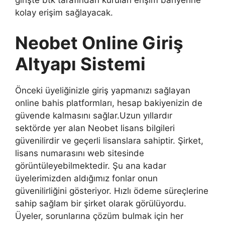
girişte btk tarafından kurulan erişim bariyerine
kolay erişim sağlayacak.
Neobet Online Giriş
Altyapı Sistemi
Önceki üyeliğinizle giriş yapmanızı sağlayan
online bahis platformları, hesap bakiyenizin de
güvende kalmasını sağlar.Uzun yıllardır
sektörde yer alan Neobet lisans bilgileri
güvenilirdir ve geçerli lisanslara sahiptir. Şirket,
lisans numarasını web sitesinde
görüntüleyebilmektedir. Şu ana kadar
üyelerimizden aldığımız fonlar onun
güvenilirliğini gösteriyor. Hızlı ödeme süreçlerine
sahip sağlam bir şirket olarak görülüyordu.
Üyeler, sorunlarına çözüm bulmak için her