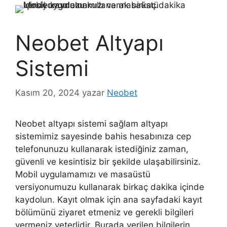
Neobet Altyapı
Sistemi
Kasım 20, 2024
yazar
Neobet
Neobet altyapı sistemi sağlam altyapı
sistemimiz sayesinde bahis hesabınıza cep
telefonunuzu kullanarak istediğiniz zaman,
güvenli ve kesintisiz bir şekilde ulaşabilirsiniz.
Mobil uygulamamızı ve masaüstü
versiyonumuzu kullanarak birkaç dakika içinde
kaydolun. Kayıt olmak için ana sayfadaki kayıt
bölümünü ziyaret etmeniz ve gerekli bilgileri
vermeniz yeterlidir. Burada verilen bilgilerin