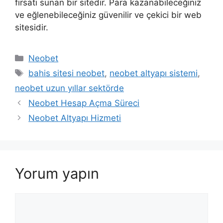
fırsatı sunan bir sitedir. Para kazanabileceğiniz
ve eğlenebileceğiniz güvenilir ve çekici bir web
sitesidir.
Kategoriler
Neobet
Etiketler
bahis sitesi neobet
,
neobet altyapı sistemi
,
neobet uzun yıllar sektörde
Neobet Hesap Açma Süreci
Neobet Altyapı Hizmeti
Yorum yapın
Yorum