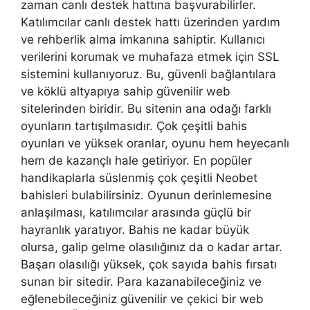
zaman canlı destek hattına başvurabilirler.
Katılımcılar canlı destek hattı üzerinden yardım
ve rehberlik alma imkanına sahiptir. Kullanıcı
verilerini korumak ve muhafaza etmek için SSL
sistemini kullanıyoruz. Bu, güvenli bağlantılara
ve köklü altyapıya sahip güvenilir web
sitelerinden biridir. Bu sitenin ana odağı farklı
oyunların tartışılmasıdır. Çok çeşitli bahis
oyunları ve yüksek oranlar, oyunu hem heyecanlı
hem de kazançlı hale getiriyor. En popüler
handikaplarla süslenmiş çok çeşitli Neobet
bahisleri bulabilirsiniz. Oyunun derinlemesine
anlaşılması, katılımcılar arasında güçlü bir
hayranlık yaratıyor. Bahis ne kadar büyük
olursa, galip gelme olasılığınız da o kadar artar.
Başarı olasılığı yüksek, çok sayıda bahis fırsatı
sunan bir sitedir. Para kazanabileceğiniz ve
eğlenebileceğiniz güvenilir ve çekici bir web