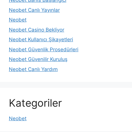
Neobet Bahis Başlangıcı
Neobet Canlı Yayınlar
Neobet
Neobet Casino Bekliyor
Neobet Kullanıcı Şikayetleri
Neobet Güvenlik Prosedürleri
Neobet Güvenilir Kuruluş
Neobet Canlı Yardım
Kategoriler
Neobet