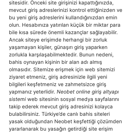
sitesidir. Önceki site girişinizi kapattığınızda,
mevcut giriş adreslerinizi kontrol ettiğinizden ve
bu yeni giriş adreslerini kullandığınızdan emin
olun. Hesabınıza yatırılan küçük bir miktar para
bile kısa sürede önemli kazançlar sağlayabilir.
Ancak siteye erişimde herhangi bir zorluk
yaşamayan kişiler, günaşırı giriş yaparken
zorlukla karşılaşabilmektedir. Bunun nedeni,
bahis oynayan kişinin bir alan adı almış
olmasıdır. Sitemize erişmek için web sitemizi
ziyaret etmeniz, giriş adresinizle ilgili yeni
bilgileri keşfetmeniz ve zahmetsizce giriş
yapmanız yeterlidir.
Neobet online giriş altyapı
sistemi
web sitesinin sosyal medya sayfalarını
takip ederek mevcut giriş adresinizi kolayca
bulabilirsiniz. Türkiye’de canlı bahis siteleri
yasak olduğundan Neobet keşfettiği çözümden
yararlanarak bu yasağın getirdiği site erişim