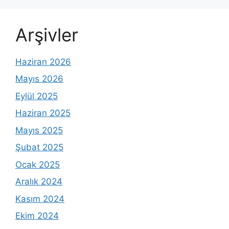
Arşivler
Haziran 2026
Mayıs 2026
Eylül 2025
Haziran 2025
Mayıs 2025
Şubat 2025
Ocak 2025
Aralık 2024
Kasım 2024
Ekim 2024