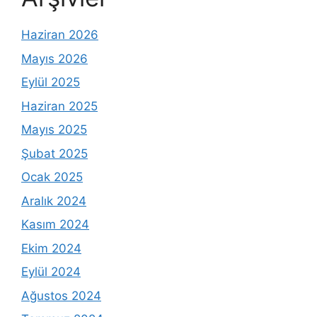
Haziran 2026
Mayıs 2026
Eylül 2025
Haziran 2025
Mayıs 2025
Şubat 2025
Ocak 2025
Aralık 2024
Kasım 2024
Ekim 2024
Eylül 2024
Ağustos 2024