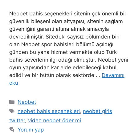
Neobet bahis seçenekleri sitenin çok önemli bir
güvenlik bileşeni olan altyapısı, sitenin sağlam
güvenliğini garanti altına almak amacıyla
devredilmiştir. Sitedeki sayısız bölümden biri
olan Neobet spor bahisleri bölümü açıldığı
günden bu yana hizmet vermekte olup Türk
bahis severlerin ilgi odağı olmuştur. Neobet yeni
oyun yapısından kar elde edebileceği kabul
edildi ve bir bütün olarak sektörde …
Devamını
oku
Kategoriler
Neobet
Etiketler
neobet bahis seçenekleri
,
neobet giris
twitter
,
video neobet öder mi
Yorum yap