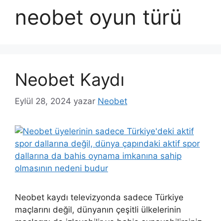
neobet oyun türü
Neobet Kaydı
Eylül 28, 2024
yazar
Neobet
Neobet kaydı televizyonda sadece Türkiye
maçlarını değil, dünyanın çeşitli ülkelerinin