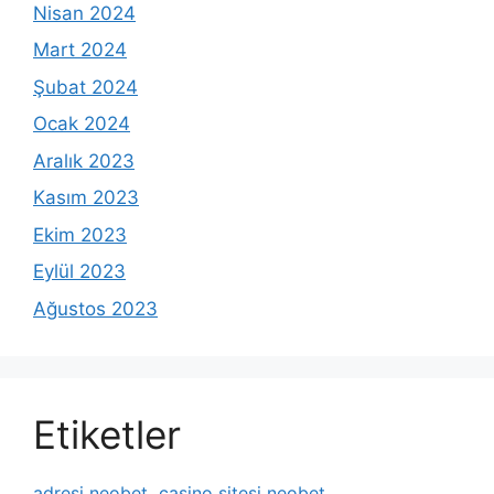
Nisan 2024
Mart 2024
Şubat 2024
Ocak 2024
Aralık 2023
Kasım 2023
Ekim 2023
Eylül 2023
Ağustos 2023
Etiketler
adresi neobet
casino sitesi neobet