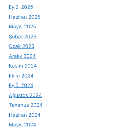
Eylül 2025
Haziran 2025
Mayıs 2025
Şubat 2025
Ocak 2025
Aralık 2024
Kasım 2024
Ekim 2024
Eylül 2024
Ağustos 2024
Temmuz 2024
Haziran 2024
Mayıs 2024