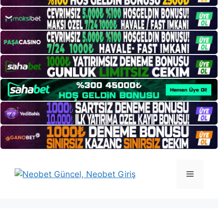
İçeriğe
atla
Menü