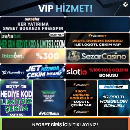
×
NEOBET GİRİŞ İÇİN TIKLAYINIZ!