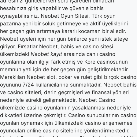
adresinizi güncellerken soru işaretleri olmadan
hesabınıza giriş yapabilir ve güvenle bahis
oynayabilirsiniz. Neobet Oyun Sitesi, Türk oyun
pazarına yeni bir soluk getirmeye ve aktif üyeliklerini
her geçen gün artırmaya kararlı kocaman bir ailedir.
Neobet üyeleri için her gün binlerce yeni istek siteye
giriyor. Fırsatlar Neobet, bahis ve casino sitesi
ülkemizdeki
Neobet kayıt
arasında canlı casino
oyunlarına olan ilgiyi fark etmiş ve Kore casinosunun
memnuniyeti için de her geçen gün geliştirilmektedir.
Meraklıları Neobet slot, poker ve rulet gibi birçok casino
oyununu 7/24 kullanıcılarına sunmaktadır. Neobet bahis
ve casino siteleri, derin geçmişleri ve finansal yönleri
nedeniyle sürekli gelişmektedir. Neobet Casino
ülkemizde casino oyunlarının yasaklanması nedeniyle
dikkatleri üzerine çekmiştir. Casino sunucularının casino
oyunları oynamak için ülkemizdeki casino erişememesi
oyuncuları online casino sitelerine yönlendirmektedir.