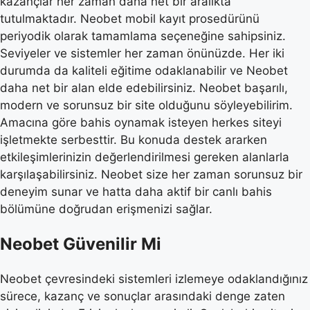
kazançlar her zaman daha net bir aralıkta
tutulmaktadır. Neobet mobil kayıt prosedürünü
periyodik olarak tamamlama seçeneğine sahipsiniz.
Seviyeler ve sistemler her zaman önünüzde. Her iki
durumda da kaliteli eğitime odaklanabilir ve Neobet
daha net bir alan elde edebilirsiniz. Neobet başarılı,
modern ve sorunsuz bir site olduğunu söyleyebilirim.
Amacına göre bahis oynamak isteyen herkes siteyi
işletmekte serbesttir. Bu konuda destek ararken
etkileşimlerinizin değerlendirilmesi gereken alanlarla
karşılaşabilirsiniz. Neobet size her zaman sorunsuz bir
deneyim sunar ve hatta daha aktif bir canlı bahis
bölümüne doğrudan erişmenizi sağlar.
Neobet Güvenilir Mi
Neobet çevresindeki sistemleri izlemeye odaklandığınız
sürece, kazanç ve sonuçlar arasındaki denge zaten