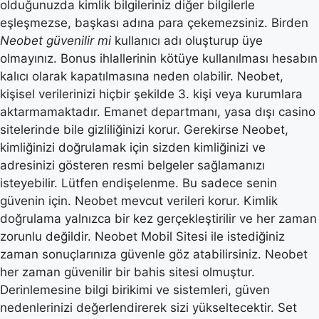
olduğunuzda kimlik bilgileriniz diğer bilgilerle
eşleşmezse, başkası adına para çekemezsiniz. Birden
Neobet güvenilir mi
kullanıcı adı oluşturup üye
olmayınız. Bonus ihlallerinin kötüye kullanılması hesabın
kalıcı olarak kapatılmasına neden olabilir. Neobet,
kişisel verilerinizi hiçbir şekilde 3. kişi veya kurumlara
aktarmamaktadır. Emanet departmanı, yasa dışı casino
sitelerinde bile gizliliğinizi korur. Gerekirse Neobet,
kimliğinizi doğrulamak için sizden kimliğinizi ve
adresinizi gösteren resmi belgeler sağlamanızı
isteyebilir. Lütfen endişelenme. Bu sadece senin
güvenin için. Neobet mevcut verileri korur. Kimlik
doğrulama yalnızca bir kez gerçekleştirilir ve her zaman
zorunlu değildir. Neobet Mobil Sitesi ile istediğiniz
zaman sonuçlarınıza güvenle göz atabilirsiniz. Neobet
her zaman güvenilir bir bahis sitesi olmuştur.
Derinlemesine bilgi birikimi ve sistemleri, güven
nedenlerinizi değerlendirerek sizi yükseltecektir. Set