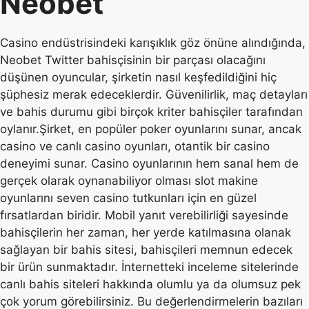
Neobet
Casino endüstrisindeki karışıklık göz önüne alındığında,
Neobet Twitter bahisçisinin bir parçası olacağını
düşünen oyuncular, şirketin nasıl keşfedildiğini hiç
şüphesiz merak edeceklerdir. Güvenilirlik, maç detayları
ve bahis durumu gibi birçok kriter bahisçiler tarafından
oylanır.Şirket, en popüler poker oyunlarını sunar, ancak
casino ve canlı casino oyunları, otantik bir casino
deneyimi sunar. Casino oyunlarının hem sanal hem de
gerçek olarak oynanabiliyor olması slot makine
oyunlarını seven casino tutkunları için en güzel
fırsatlardan biridir. Mobil yanıt verebilirliği sayesinde
bahisçilerin her zaman, her yerde katılmasına olanak
sağlayan bir bahis sitesi, bahisçileri memnun edecek
bir ürün sunmaktadır. İnternetteki inceleme sitelerinde
canlı bahis siteleri hakkında olumlu ya da olumsuz pek
çok yorum görebilirsiniz. Bu değerlendirmelerin bazıları