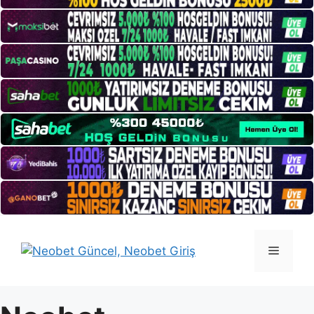
İçeriğe
atla
Menü