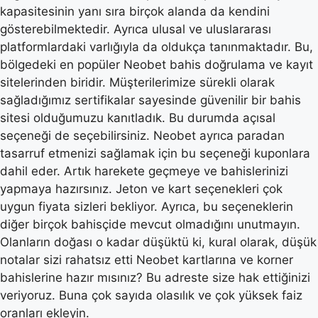
kapasitesinin yanı sıra birçok alanda da kendini
gösterebilmektedir. Ayrıca ulusal ve uluslararası
platformlardaki varlığıyla da oldukça tanınmaktadır. Bu,
bölgedeki en popüler Neobet bahis doğrulama ve kayıt
sitelerinden biridir. Müşterilerimize sürekli olarak
sağladığımız sertifikalar sayesinde güvenilir bir bahis
sitesi olduğumuzu kanıtladık. Bu durumda açısal
seçeneği de seçebilirsiniz. Neobet ayrıca paradan
tasarruf etmenizi sağlamak için bu seçeneği kuponlara
dahil eder. Artık harekete geçmeye ve bahislerinizi
yapmaya hazırsınız. Jeton ve kart seçenekleri çok
uygun fiyata sizleri bekliyor. Ayrıca, bu seçeneklerin
diğer birçok bahisçide mevcut olmadığını unutmayın.
Olanların doğası o kadar düşüktü ki, kural olarak, düşük
notalar sizi rahatsız etti Neobet kartlarına ve korner
bahislerine hazır mısınız? Bu adreste size hak ettiğinizi
veriyoruz. Buna çok sayıda olasılık ve çok yüksek faiz
oranları ekleyin.